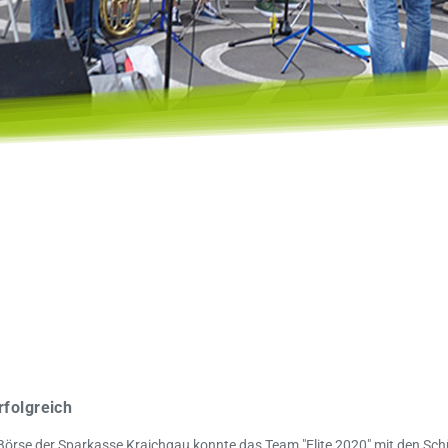
rfolgreich
 Börse der Sparkasse Kraichgau konnte das Team "Elite 2020" mit den Schü