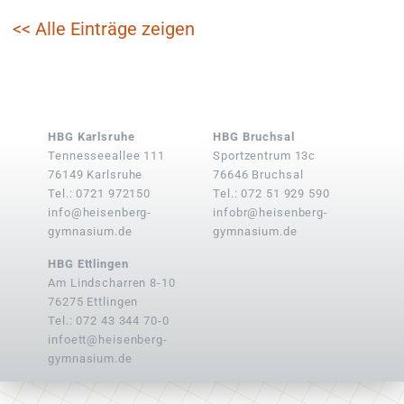
<< Alle Einträge zeigen
HBG Karlsruhe
HBG Bruchsal
Tennesseeallee 111
Sportzentrum 13c
76149 Karlsruhe
76646 Bruchsal
Tel.: 0721 972150
Tel.: 072 51 929 590
info@heisenberg-
infobr@heisenberg-
gymnasium.de
gymnasium.de
HBG Ettlingen
Am Lindscharren 8-10
76275 Ettlingen
Tel.: 072 43 344 70-0
infoett@heisenberg-
gymnasium.de