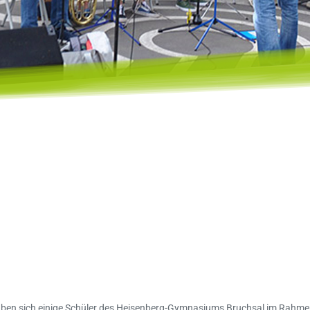
aben sich einige Schüler des Heisenberg-Gymnasiums Bruchsal im Rahme