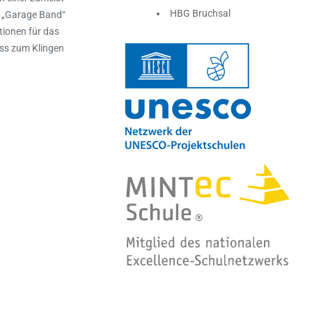
HBG Bruchsal
p „Garage Band“
tionen für das
ass zum Klingen