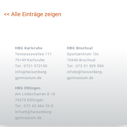
<< Alle Einträge zeigen
HBG Karlsruhe
HBG Bruchsal
Tennesseeallee 111
Sportzentrum 13c
76149 Karlsruhe
76646 Bruchsal
Tel.: 0721 972150
Tel.: 072 51 929 590
info@heisenberg-
infobr@heisenberg-
gymnasium.de
gymnasium.de
HBG Ettlingen
Am Lindscharren 8-10
76275 Ettlingen
Tel.: 072 43 344 70-0
infoett@heisenberg-
gymnasium.de