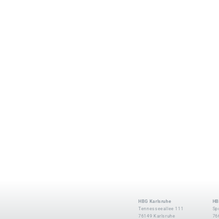
HBG Karlsruhe
HB
Tennesseeallee 111
Sp
76149 Karlsruhe
76