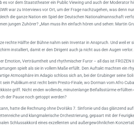
b es vor dem Staatstheater ein Public Viewing und auch der Moderator hi
 SWR war zu Interviews vor Ort, um der Frage nachzugehen, was denn nu
leich die ganze Nation ein Spiel der Deutschen Nationalmannschaft verf
tenen jungen Zuhörer? „Man muss ihn einfach hören und sehen: Martin Gr
anze rechte Hälfte der Bühne nahm sein Inventar in Anspruch. Und weil er 
irm installiert, damit er den Dirigent auch ja nicht aus den Augen verlor.
lnder Emotion, Verträumtheit und rhythmischer Furor – all das ist FROZEN 
rtungen spielt als sie in vollem Maße erfüllt. Den Auftakt machten ein rh
rtige Atmosphäre im Adagio schloss sich an, bei der Grubinger seine Soli
st sein Publikum erst recht beim Presto-Finale, wo Dorman vom Afro Cuba
ickkiste griff. Nicht enden wollende, minutenlange Beifallsstürme erfüllte
ach der Pause noch getoppt werden?
kann, hatte die Rechnung ohne Dvořáks 7. Sinfonie und das glänzend auf
ttenreiche und klangmalerische Orchestrierung, gepaart mit der Feurigke
finalen Schlussakkord eines exzellenten und außergewöhnlichen Konzerta