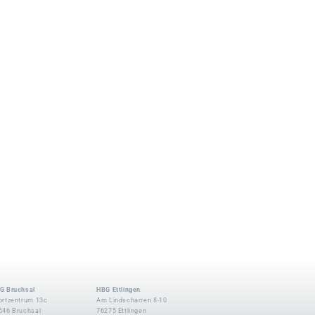
G Bruchsal
HBG Ettlingen
ortzentrum 13c
Am Lindscharren 8-10
646 Bruchsal
76275 Ettlingen