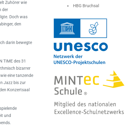
elt Zuhörer wie
HBG Bruchsal
n der
olgte. Doch was
ubinger, den
sich darin bewegte
IN TIME des 31
ythmisch bizarrer
 wie eine tanzende
n Jazz bis zur
n den Konzertsaal
spielende
it und
bends.