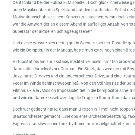
Deutschland bei der Fußball-EM spielte… Doch glücklicherweise ga
auch Musiker über den Spielstand auf dem Laufenden. Selbst der
Motivationsschub sei einem Konzert zu lauschen, wenn doch zeitg
war die Antwort der an diesem Abend in auffälliger Anzahl vertre
Superstar der aktuellen Schlagzeugszene!“
Und dieser wusste sich richtig gut in Szene zu setzen. Fast die g
wie ein Dompteur in der Manege, hatte man extra noch einen Bildsch
Virtuosität bis hin zur Ekstase, meditative Inseln inmitten brode
Jahre alten Israelis Avner Dorman. Ein Stück, das weniger mit Erwa
Jazz, harte Grooves und ein ungebrochener Drive, und eine trauma
Feder im Winde dahinschweben ließ. Von den Stühlen riss der Soli
Filmmusik à la „Mission Impossible“ tief in die kompositorische Tr
und wie ein Damoklesschwert lag die Frage im Raum: Kann das n
Doch wer gedacht hatte, dass man „Frozen in Time“ nicht toppen 
Staatsorchester gemacht. Eine opulente Orchesterbesetzung, face
Expressivität slawischer Tanzrhythmen führte zielgerichtet zum 
Heinz Huber