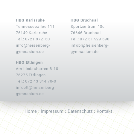
HBG Karlsruhe
HBG Bruchsal
Tennesseeallee 111
Sportzentrum 13c
76149 Karlsruhe
76646 Bruchsal
Tel.: 0721 972150
Tel.: 072 51 929 590
info@heisenberg-
infobr@heisenberg-
gymnasium.de
gymnasium.de
HBG Ettlingen
Am Lindscharren 8-10
76275 Ettlingen
Tel.: 072 43 344 70-0
infoett@heisenberg-
gymnasium.de
Home
Impressum
Datenschutz
Kontakt