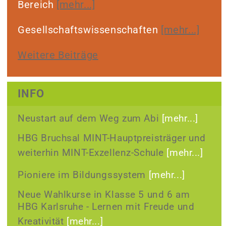
Bereich
[mehr...]
Gesell­schafts­wissen­schaften
[mehr...]
Weitere Beiträge
INFO
Neustart auf dem Weg zum Abi
[mehr...]
HBG Bruchsal MINT-Hauptpreisträger und
weiterhin MINT-Exzellenz-Schule
[mehr...]
Pioniere im Bildungssystem
[mehr...]
Neue Wahlkurse in Klasse 5 und 6 am
HBG Karlsruhe - Lernen mit Freude und
Kreativität
[mehr...]