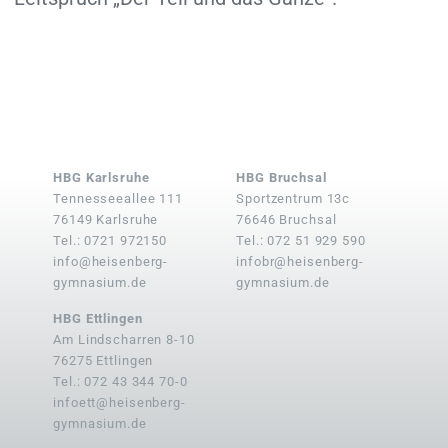
HBG Karlsruhe
HBG Bruchsal
Tennesseeallee 111
Sportzentrum 13c
76149 Karlsruhe
76646 Bruchsal
Tel.: 0721 972150
Tel.: 072 51 929 590
info@heisenberg-
infobr@heisenberg-
gymnasium.de
gymnasium.de
HBG Ettlingen
Am Lindscharren 8-10
76275 Ettlingen
Tel.: 072 43 344 70-0
infoett@heisenberg-
gymnasium.de