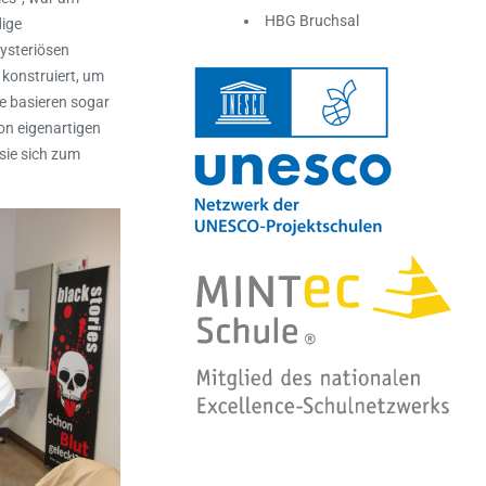
HBG Bruchsal
dige
mysteriösen
 konstruiert, um
e basieren sogar
on eigenartigen
sie sich zum