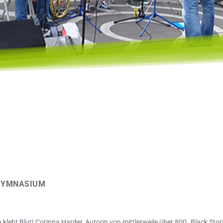
GYMNASIUM
n klebt Blut! Corinna Harder, Autorin von mittlerweile über 800 „Black Sto