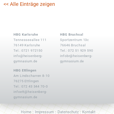
<< Alle Einträge zeigen
HBG Karlsruhe
HBG Bruchsal
Tennesseeallee 111
Sportzentrum 13c
76149 Karlsruhe
76646 Bruchsal
Tel.: 0721 972150
Tel.: 072 51 929 590
info@heisenberg-
infobr@heisenberg-
gymnasium.de
gymnasium.de
HBG Ettlingen
Am Lindscharren 8-10
76275 Ettlingen
Tel.: 072 43 344 70-0
infoett@heisenberg-
gymnasium.de
Home
Impressum
Datenschutz
Kontakt