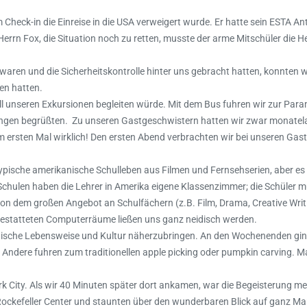
m Check-in die Einreise in die USA verweigert wurde. Er hatte sein ESTA A
Herrn Fox, die Situation noch zu retten, musste der arme Mitschüler die H
en und die Sicherheitskontrolle hinter uns gebracht hatten, konnten w
en hatten.
 all unseren Exkursionen begleiten würde. Mit dem Bus fuhren wir zur Par
ungen begrüßten. Zu unseren Gastgeschwistern hatten wir zwar monatel
m ersten Mal wirklich! Den ersten Abend verbrachten wir bei unseren Gas
typische amerikanische Schulleben aus Filmen und Fernsehserien, aber e
Schulen haben die Lehrer in Amerika eigene Klassenzimmer; die Schüler 
n dem großen Angebot an Schulfächern (z.B. Film, Drama, Creative Writ
gestatteten Computerräume ließen uns ganz neidisch werden.
anische Lebensweise und Kultur näherzubringen. An den Wochenenden gin
Andere fuhren zum traditionellen apple picking oder pumpkin carving. 
 City. Als wir 40 Minuten später dort ankamen, war die Begeisterung me
Rockefeller Center und staunten über den wunderbaren Blick auf ganz Ma