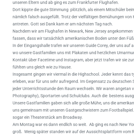
unseren Eltern und ab ging es zum Frankfurter Flughafen.
Dort kippte die gute Stimmung plötzlich, als einem Mitschüler bei
nämlich falsch ausgefüllt. Trotz der vielfältigen Bemühungen von 
antreten. Gott sei Dank kam er am nächsten Tag nach.
Nachdem wir am Flughafen in Newark, New Jersey angekommen war
fassen, dass wir tatsächlich amerikanischen Boden unter den Füß
In der Eingangshalle trafen wir unseren Guide Corey, der uns auf
wo unsere Gastfamilien uns mit Plakaten und herzlichen Umarm
Kontakt über Facetime und Instagram, aber jetzt trafen wir sie zu
fühlten uns gleich wie zu Hause.
Insgesamt gingen wir viermal in die Highschool. Jeder kennt das 
erleben, war für uns sehr aufregend. Im Gegensatz zu deutschen 
jeder Unterrichtsstunde den Raum wechseln. Wir waren angetan vo
Photography), Sportarten und Schulclubs. Auch die bestens aus
Unsere Gastfamilien gaben sich alle große Mühe, uns die amerik
uns gemeinsam mit unseren Gastgeschwistern zum Footballspiel. 
sogar ein Theaterstück am Broadway.
Am Montag war es dann endlich so weit. Ab ging es nach New York
groß. Wenig später standen wir auf der Aussichtsplattform vom 