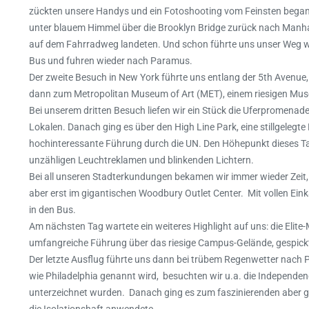
zückten unsere Handys und ein Fotoshooting vom Feinsten begann
unter blauem Himmel über die Brooklyn Bridge zurück nach Manhat
auf dem Fahrradweg landeten. Und schon führte uns unser Weg w
Bus und fuhren wieder nach Paramus.
Der zweite Besuch in New York führte uns entlang der 5th Avenue,
dann zum Metropolitan Museum of Art (MET), einem riesigen Mus
Bei unserem dritten Besuch liefen wir ein Stück die Uferpromenad
Lokalen. Danach ging es über den High Line Park, eine stillgele
hochinteressante Führung durch die UN. Den Höhepunkt dieses Ta
unzähligen Leuchtreklamen und blinkenden Lichtern.
Bei all unseren Stadterkundungen bekamen wir immer wieder Zeit, 
aber erst im gigantischen Woodbury Outlet Center. Mit vollen Ein
in den Bus.
Am nächsten Tag wartete ein weiteres Highlight auf uns: die Elit
umfangreiche Führung über das riesige Campus-Gelände, gespickt m
Der letzte Ausflug führte uns dann bei trübem Regenwetter nach Phi
wie Philadelphia genannt wird, besuchten wir u.a. die Independe
unterzeichnet wurden. Danach ging es zum faszinierenden aber g
die Isolationshaft anwendete.