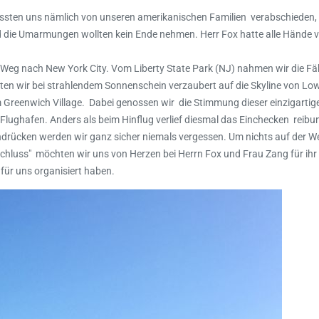
ussten uns nämlich von unseren amerikanischen Familien verabschieden, 
d die Umarmungen wollten kein Ende nehmen. Herr Fox hatte alle Hände vol
Weg nach New York City. Vom Liberty State Park (NJ) nahmen wir die Fäh
hauten wir bei strahlendem Sonnenschein verzaubert auf die Skyline von L
um Greenwich Village. Dabei genossen wir die Stimmung dieser einzigarti
Flughafen. Anders als beim Hinflug verlief diesmal das Einchecken reibu
drücken werden wir ganz sicher niemals vergessen. Um nichts auf der W
luss" möchten wir uns von Herzen bei Herrn Fox und Frau Zang für ihr 
für uns organisiert haben.