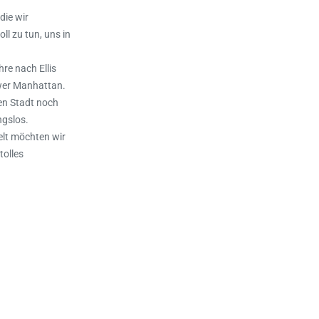
die wir
l zu tun, uns in
re nach Ellis
ower Manhattan.
gen Stadt noch
ngslos.
elt möchten wir
tolles