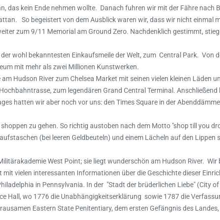
, das kein Ende nehmen wollte. Danach fuhren wir mit der Fähre nach Br
tan. So begeistert von dem Ausblick waren wir, dass wir nicht einmal m
eiter zum 9/11 Memorial am Ground Zero. Nachdenklich gestimmt, stiege
 der wohl bekanntesten Einkaufsmeile der Welt, zum Central Park. Von d
eum mit mehr als zwei Millionen Kunstwerken.
e am Hudson River zum Chelsea Market mit seinen vielen kleinen Läden u
gte Hochbahntrasse, zum legendären Grand Central Terminal. Anschließend
ges hatten wir aber noch vor uns: den Times Square in der Abenddämmer
shoppen zu gehen. So richtig austoben nach dem Motto "shop till you dr
kaufstaschen (bei leeren Geldbeuteln) und einem Lächeln auf den Lippen s
e-Militärakademie West Point; sie liegt wunderschön am Hudson River. Wir
it vielen interessanten Informationen über die Geschichte dieser Einri
ladelphia in Pennsylvania. In der "Stadt der brüderlichen Liebe" (City of
nce Hall, wo 1776 die Unabhängigkeitserklärung sowie 1787 die Verfass
rausamen Eastern State Penitentiary, dem ersten Gefängnis des Landes,