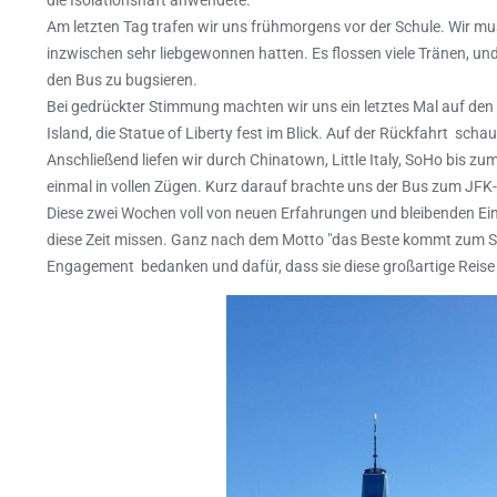
Am letzten Tag trafen wir uns frühmorgens vor der Schule. Wir m
inzwischen sehr liebgewonnen hatten. Es flossen viele Tränen, un
den Bus zu bugsieren.
Bei gedrückter Stimmung machten wir uns ein letztes Mal auf den 
Island, die Statue of Liberty fest im Blick. Auf der Rückfahrt sc
Anschließend liefen wir durch Chinatown, Little Italy, SoHo bis z
einmal in vollen Zügen. Kurz darauf brachte uns der Bus zum JFK-
Diese zwei Wochen voll von neuen Erfahrungen und bleibenden Ein
diese Zeit missen. Ganz nach dem Motto "das Beste kommt zum Sch
Engagement bedanken und dafür, dass sie diese großartige Reise 