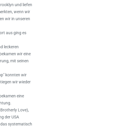
ooklyn und liefen
erkten, wenn wir
n wir in unseren
ort aus ging es
nd leckeren
 bekamen wir eine
ung, mit seinen
op" konnten wir
tiegen wir wieder
 bekamen eine
chtung.
 Brotherly Love),
ung der USA
 das systematisch