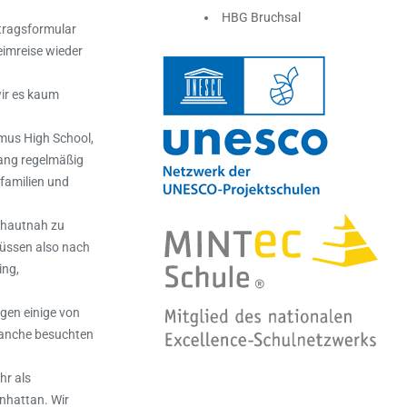
HBG Bruchsal
ntragsformular
eimreise wieder
ir es kaum
amus High School,
ang regelmäßig
tfamilien und
s hautnah zu
müssen also nach
ing,
gen einige von
Manche besuchten
hr als
nhattan. Wir