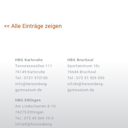
<< Alle Einträge zeigen
HBG Karlsruhe
HBG Bruchsal
Tennesseeallee 111
Sportzentrum 13c
76149 Karlsruhe
76646 Bruchsal
Tel.: 0721 972150
Tel.: 072 51 929 590
info@heisenberg-
infobr@heisenberg-
gymnasium.de
gymnasium.de
HBG Ettlingen
Am Lindscharren 8-10
76275 Ettlingen
Tel.: 072 43 344 70-0
infoett@heisenberg-