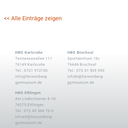
<< Alle Einträge zeigen
HBG Karlsruhe
HBG Bruchsal
Tennesseeallee 111
Sportzentrum 13c
76149 Karlsruhe
76646 Bruchsal
Tel.: 0721 972150
Tel.: 072 51 929 590
info@heisenberg-
infobr@heisenberg-
gymnasium.de
gymnasium.de
HBG Ettlingen
Am Lindscharren 8-10
76275 Ettlingen
Tel.: 072 43 344 70-0
infoett@heisenberg-
gymnasium.de