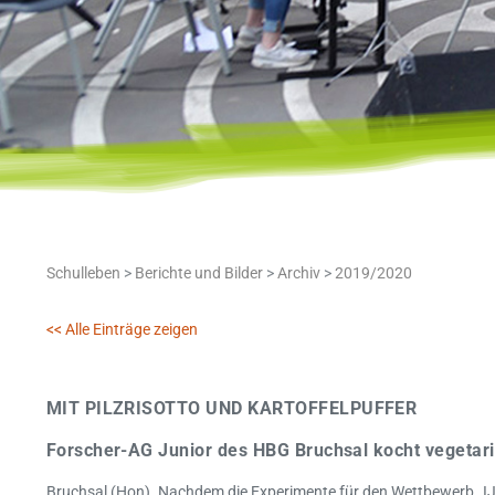
Schulleben
>
Berichte und Bilder
>
Archiv
>
2019/2020
<< Alle Einträge zeigen
MIT PILZRISOTTO UND KARTOFFELPUFFER
Forscher-AG Junior des HBG Bruchsal kocht vegetar
Bruchsal (Hon). Nachdem die Experimente für den Wettbewerb „IJS