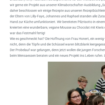
wir gerne ein Projekt aus unserer Klimabotschafter-Ausbildung „S
daher beschlossen wir einige Rezepte aus unseren Rezeptbüchlein
der Eltern von Lilly-Faye, Johannes und Raphael standen alle Zuta
Hand zur Küche umfunktioniert. Wir bereiteten Pilzrisotto in eine
kreierten eine wunderbare, vegane Mousse au Chocolat mit Kiwis o
war das Festmahl fertig!
Wie es geschmeckt hat? Die Hoffnung von Frau Honert, ein wenig v
nicht, denn die Töpfe und die Schüssel waren blitzblank leergeges
Der Probelauf war gelungen, denn jetzt wollen die jungen Fors
beim Mensaessen beraten und ein neues Projekt ins Leben rufen.