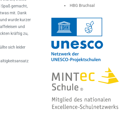
HBG Bruchsal
el Spaß gemacht,
etwas mit. Dank
n und wurde kurzer
affeleisen und
kten kräftig zu,
lte sich leider
altigkeitsansatz