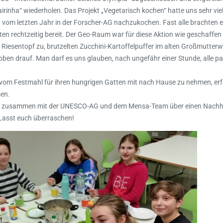
airinha“ wiederholen. Das Projekt „Vegetarisch kochen“ hatte uns sehr vi
 vom letzten Jahr in der Forscher-AG nachzukochen. Fast alle brachten 
ten rechtzeitig bereit. Der Geo-Raum war für diese Aktion wie geschaffe
m Riesentopf zu, brutzelten Zucchini-Kartoffelpuffer im alten Großmutterw
ben drauf. Man darf es uns glauben, nach ungefähr einer Stunde, alle pac
om Festmahl für ihren hungrigen Gatten mit nach Hause zu nehmen, erfül
sen.
cher zusammen mit der UNESCO-AG und dem Mensa-Team über einen Nachh
 Lasst euch überraschen!