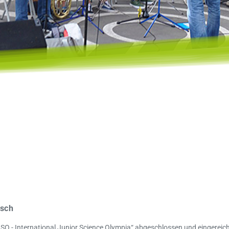
isch
O - International Junior Science Olympia“ abgeschlossen und eingereich