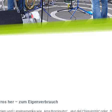
rros her – zum Eigenverbrauch
en und Lateinamerika wie „Arre Borriquito“, „¡Ay! del Chiquirritín“ oder 