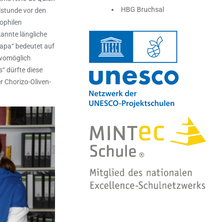
HBG Bruchsal
lstunde vor den
ophilen
annte längliche
Tapa“ bedeutet auf
 womöglich
“ dürfte diese
r Chorizo-Oliven-