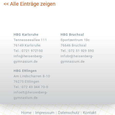
<< Alle Einträge zeigen
HBG Karlsruhe
HBG Bruchsal
Tennesseeallee 111
Sportzentrum 13c
76149 Karlsruhe
76646 Bruchsal
Tel.: 0721 972150
Tel.: 072 51 929 590
info@heisenberg-
infobr@heisenberg-
gymnasium.de
gymnasium.de
HBG Ettlingen
Am Lindscharren 8-10
76275 Ettlingen
Tel.: 072 43 344 70-0
infoett@heisenberg-
gymnasium.de
Home
Impressum
Datenschutz
Kontakt