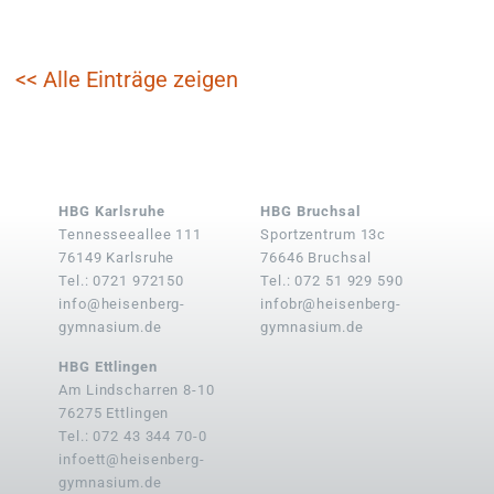
<< Alle Einträge zeigen
HBG Karlsruhe
HBG Bruchsal
Tennesseeallee 111
Sportzentrum 13c
76149 Karlsruhe
76646 Bruchsal
Tel.: 0721 972150
Tel.: 072 51 929 590
info@heisenberg-
infobr@heisenberg-
gymnasium.de
gymnasium.de
HBG Ettlingen
Am Lindscharren 8-10
76275 Ettlingen
Tel.: 072 43 344 70-0
infoett@heisenberg-
gymnasium.de