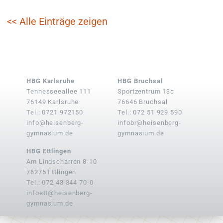
<< Alle Einträge zeigen
HBG Karlsruhe
HBG Bruchsal
Tennesseeallee 111
Sportzentrum 13c
76149 Karlsruhe
76646 Bruchsal
Tel.: 0721 972150
Tel.: 072 51 929 590
info@heisenberg-
infobr@heisenberg-
gymnasium.de
gymnasium.de
HBG Ettlingen
Am Lindscharren 8-10
76275 Ettlingen
Tel.: 072 43 344 70-0
infoett@heisenberg-
gymnasium.de