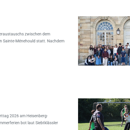
leraustauschs zwischen dem
n Sainte-Ménehould statt. Nachdem
porttag 2026 am Heisenberg-
erferien bot laut Siebtklässler