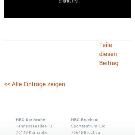
Teile
diesen
Beitrag
<< Alle Einträge zeigen
HBG Karlsruhe
HBG Bruchsal
Tennesseeallee 111
Sportzentrum 13c
76149 Karlsruhe
76646 Bruchsal