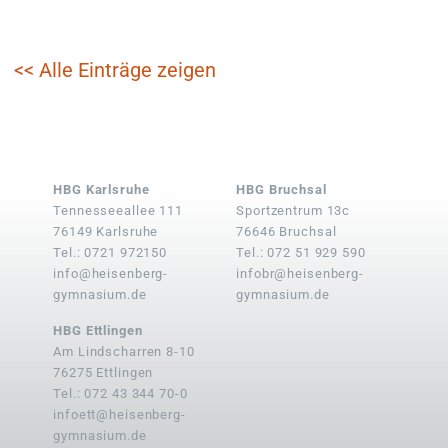
<< Alle Einträge zeigen
HBG Karlsruhe
HBG Bruchsal
Tennesseeallee 111
Sportzentrum 13c
76149 Karlsruhe
76646 Bruchsal
Tel.: 0721 972150
Tel.: 072 51 929 590
info@heisenberg-
infobr@heisenberg-
gymnasium.de
gymnasium.de
HBG Ettlingen
Am Lindscharren 8-10
76275 Ettlingen
Tel.: 072 43 344 70-0
infoett@heisenberg-
gymnasium.de