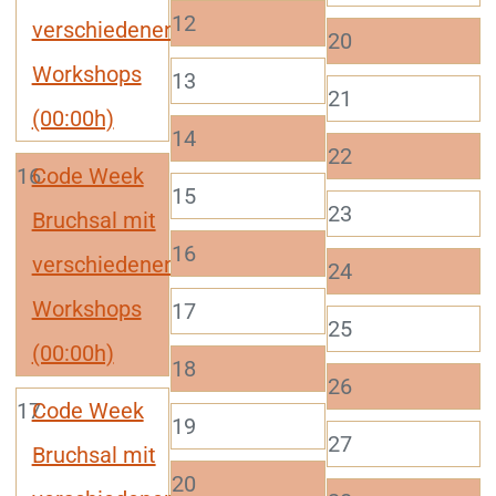
12
verschiedenen
20
Workshops
13
21
(00:00h)
14
22
16
Code Week
15
23
Bruchsal mit
16
verschiedenen
24
Workshops
17
25
(00:00h)
18
26
17
Code Week
19
27
Bruchsal mit
20