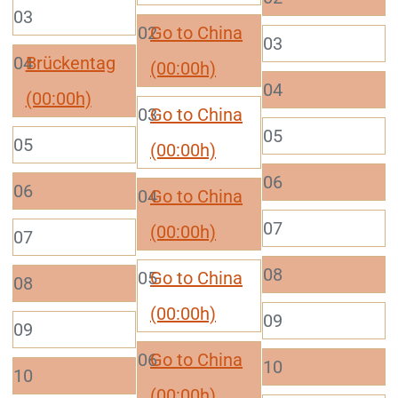
03
02
Go to China
03
04
Brückentag
(00:00h)
04
(00:00h)
03
Go to China
05
05
(00:00h)
06
06
04
Go to China
07
(00:00h)
07
08
05
Go to China
08
(00:00h)
09
09
06
Go to China
10
10
(00:00h)