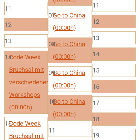
11
11
07
Go to China
12
12
(00:00h)
13
13
08
Go to China
14
(00:00h)
14
Code Week
Bruchsal mit
15
09
Go to China
verschiedenen
(00:00h)
16
Workshops
10
Go to China
17
(00:00h)
(00:00h)
18
15
Code Week
11
19
Bruchsal mit