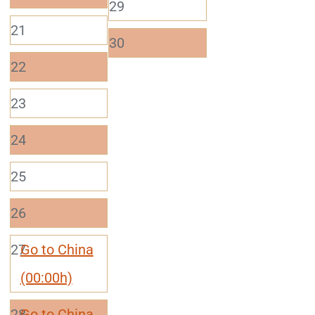
29
21
30
22
23
24
25
26
27
Go to China
(00:00h)
28
Go to China