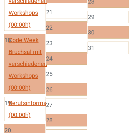
verschiedenen
28
21
Workshops
29
(00:00h)
22
30
18
Code Week
23
31
Bruchsal mit
24
verschiedenen
25
Workshops
(00:00h)
26
19
Berufsinformationstag
27
(00:00h)
28
20