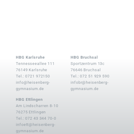
HBG Karlsruhe
HBG Bruchsal
Tennesseeallee 111
Sportzentrum 13c
76149 Karlsruhe
76646 Bruchsal
Tel.: 0721 972150
Tel.: 072 51 929 590
info@heisenberg-
infobr@heisenberg-
gymnasium.de
gymnasium.de
HBG Ettlingen
Am Lindscharren 8-10
76275 Ettlingen
Tel.: 072 43 344 70-0
infoett@heisenberg-
gymnasium.de