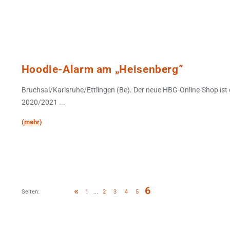
Hoodie-Alarm am „Heisenberg“
Bruchsal/Karlsruhe/Ettlingen (Be). Der neue HBG-Online-Shop ist
2020/2021 ...
(mehr)
6
«
...
1
2
3
4
5
Seiten: